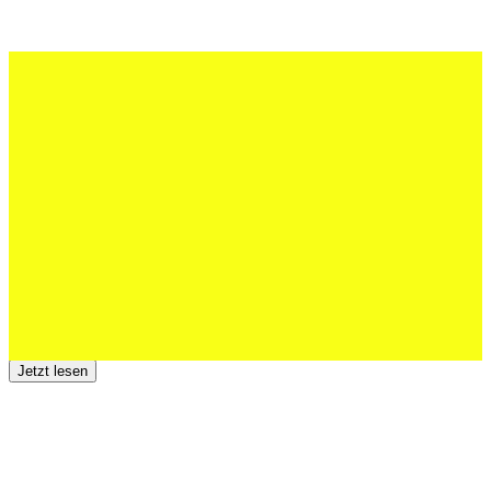
27 Juli 2026
Schweizer U20 mit drei St.Otmar-
Junioren starke EM-Achte
Jetzt lesen
23 Juli 2026
Der TSV St.Otmar trauert um Hans Wey
Jetzt lesen