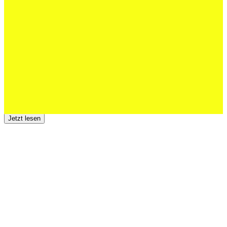
Schweizer U20 mit drei St.Otmar-
Junioren starke EM-Achte
Jetzt lesen
23 Juli 2026
Der TSV St.Otmar trauert um Hans Wey
Jetzt lesen