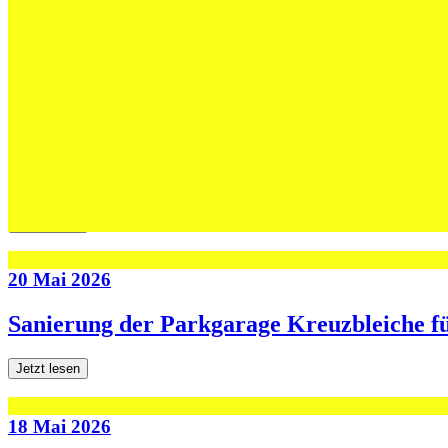
Max Höning wird Trainer bei Fides – und b
Jetzt lesen
30 Mai 2026
Die U13-Schweizer Meister zu Gast im Tra
Jetzt lesen
20 Mai 2026
Sanierung der Parkgarage Kreuzbleiche f
Jetzt lesen
18 Mai 2026