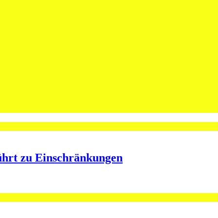
leibt Spieler bei St.Otmar
ining bei St.Otmar
ührt zu Einschränkungen