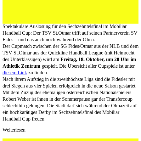
Mobiliar Handball Cup: Der TSV St.Otmar trifft auf
seinen Partnerverein SV Fides – und das auch noch
während der Olma.
Spektakuläre Auslosung für den Sechzehntelsfinal im Mobiliar
Handball Cup: Der TSV St.Otmar trifft auf seinen Partnerverein SV
Fides – und das auch noch während der Olma.
Der Cupmatch zwischen der SG Fides/Otmar aus der NLB und dem
TSV St.Otmar aus der Quickline Handball League (mit Heimrecht
des Unterklassigen) wird am
Freitag, 18. Oktober, um 20 Uhr im
Athletik Zentrum
gespielt. Die Übersicht aller Cupspiele ist unter
diesem Link
zu finden.
Nach ihrem Aufstieg in die zweithöchste Liga sind die Fidesler mit
drei Siegen aus vier Spielen erfolgreich in die neue Saison gestartet.
Mit dem Zuzug des ehemaligen österreichischen Nationalspielers
Robert Weber ist ihnen in der Sommerpause gar der Transfercoup
schlechthin gelungen. Die Stadt darf sich während der Olmazeit auf
ein hochkarätiges Derby im Sechzehntelsfinal des Mobiliar
Handball Cup freuen.
Weiterlesen