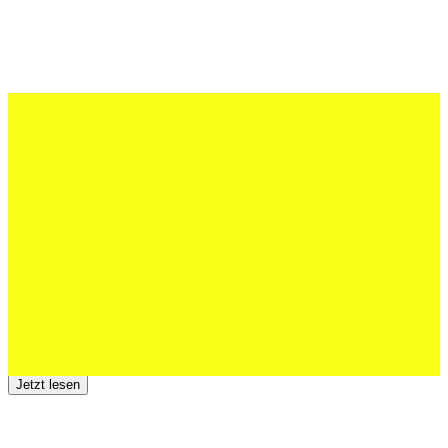
27 Juli 2026
Schweizer U20 mit drei St.Otmar-
Junioren starke EM-Achte
Jetzt lesen
23 Juli 2026
Der TSV St.Otmar trauert um Hans Wey
Jetzt lesen