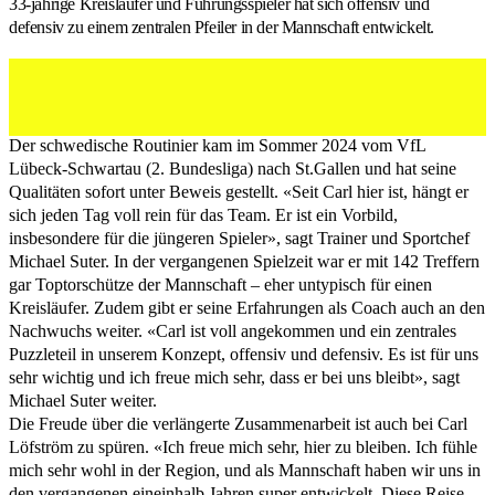
33-jährige Kreisläufer und Führungsspieler hat sich offensiv und
defensiv zu einem zentralen Pfeiler in der Mannschaft entwickelt.
Von links: Matthias Schlageter (Geschäftsführer), Carl
Löfström, Martin Engeler (Leiter Sportkommission).
Der schwedische Routinier kam im Sommer 2024 vom VfL
Lübeck-Schwartau (2. Bundesliga) nach St.Gallen und hat seine
Qualitäten sofort unter Beweis gestellt. «Seit Carl hier ist, hängt er
sich jeden Tag voll rein für das Team. Er ist ein Vorbild,
insbesondere für die jüngeren Spieler», sagt Trainer und Sportchef
Michael Suter. In der vergangenen Spielzeit war er mit 142 Treffern
gar Toptorschütze der Mannschaft – eher untypisch für einen
Kreisläufer. Zudem gibt er seine Erfahrungen als Coach auch an den
Nachwuchs weiter. «Carl ist voll angekommen und ein zentrales
Puzzleteil in unserem Konzept, offensiv und defensiv. Es ist für uns
sehr wichtig und ich freue mich sehr, dass er bei uns bleibt», sagt
Michael Suter weiter.
Die Freude über die verlängerte Zusammenarbeit ist auch bei Carl
Löfström zu spüren. «Ich freue mich sehr, hier zu bleiben. Ich fühle
mich sehr wohl in der Region, und als Mannschaft haben wir uns in
den vergangenen eineinhalb Jahren super entwickelt. Diese Reise