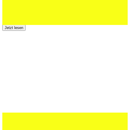
23 Juli 2026
Der TSV St.Otmar trauert um Hans Wey
Jetzt lesen
12 Juli 2026