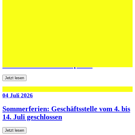
Erfolgreiche Auftritte im Sand und im
dritten Testspiel
Jetzt lesen
06 Juli 2026
Jugend forscht: Remis und Niederlage in
den ersten beiden Testspielen
Jetzt lesen
04 Juli 2026
Sommerferien: Geschäftsstelle vom 4. bis
14. Juli geschlossen
Jetzt lesen