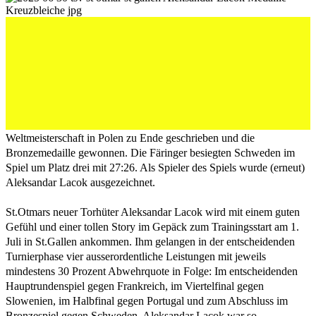
Die U21-Junioren der Färöer Inseln haben ihr Märchen
an der Weltmeisterschaft in Polen zu Ende geschrieben
und die Bronzemedaille gewonnen. Die Färinger
besiegten Schweden im Spiel um Platz drei mit 27:26.
Als Spieler des Spiels wurde (erneut) Aleksandar
Lacok ausgezeichnet.
Die U21-Junioren der Färöer Inseln haben ihr Märchen an der
Weltmeisterschaft in Polen zu Ende geschrieben und die
Bronzemedaille gewonnen. Die Färinger besiegten Schweden im
Spiel um Platz drei mit 27:26. Als Spieler des Spiels wurde (erneut)
Aleksandar Lacok ausgezeichnet.
St.Otmars neuer Torhüter Aleksandar Lacok wird mit einem guten
Gefühl und einer tollen Story im Gepäck zum Trainingsstart am 1.
Juli in St.Gallen ankommen. Ihm gelangen in der entscheidenden
Turnierphase vier ausserordentliche Leistungen mit jeweils
mindestens 30 Prozent Abwehrquote in Folge: Im entscheidenden
Hauptrundenspiel gegen Frankreich, im Viertelfinal gegen
Slowenien, im Halbfinal gegen Portugal und zum Abschluss im
Bronzespiel gegen Schweden. Aleksandar Lacok war so