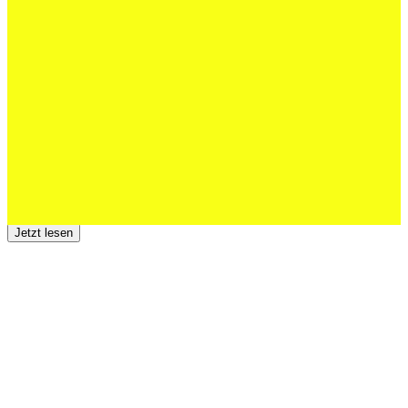
Schweizer U20 mit drei St.Otmar-
Junioren starke EM-Achte
Jetzt lesen
23 Juli 2026
Der TSV St.Otmar trauert um Hans Wey
Jetzt lesen