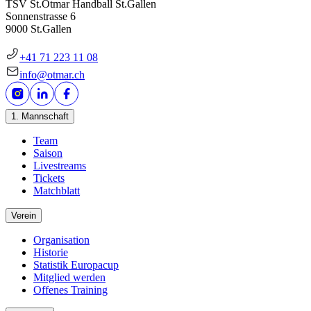
TSV St.Otmar Handball St.Gallen
Sonnenstrasse 6
9000 St.Gallen
+41 71 223 11 08
info@otmar.ch
1. Mannschaft
Team
Saison
Livestreams
Tickets
Matchblatt
Verein
Organisation
Historie
Statistik Europacup
Mitglied werden
Offenes Training