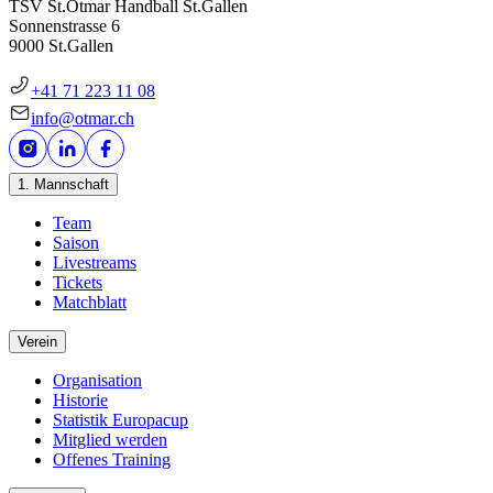
TSV St.Otmar Handball St.Gallen
Sonnenstrasse 6
9000 St.Gallen
+41 71 223 11 08
info@otmar.ch
1. Mannschaft
Team
Saison
Livestreams
Tickets
Matchblatt
Verein
Organisation
Historie
Statistik Europacup
Mitglied werden
Offenes Training