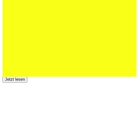
Schweizer U20 mit drei St.Otmar-
Junioren starke EM-Achte
Jetzt lesen
23 Juli 2026
Der TSV St.Otmar trauert um Hans Wey
Jetzt lesen