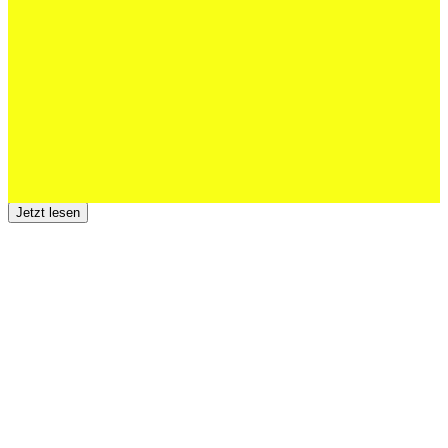
Junioren starke EM-Achte
Jetzt lesen
23 Juli 2026
Der TSV St.Otmar trauert um Hans Wey
Jetzt lesen