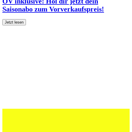
ÖV inklusive: Hol dir jetzt dein
Saisonabo zum Vorverkaufspreis!
Jetzt lesen
27 Juli 2026
Schweizer U20 mit drei St.Otmar-