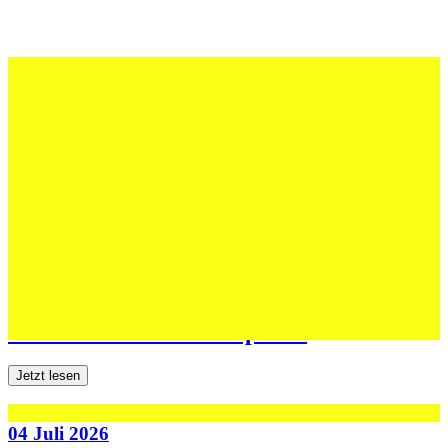
12 Juli 2026
Erfolgreiche Auftritte im Sand und im
dritten Testspiel
Jetzt lesen
06 Juli 2026
Jugend forscht: Remis und Niederlage in
den ersten beiden Testspielen
Jetzt lesen
04 Juli 2026