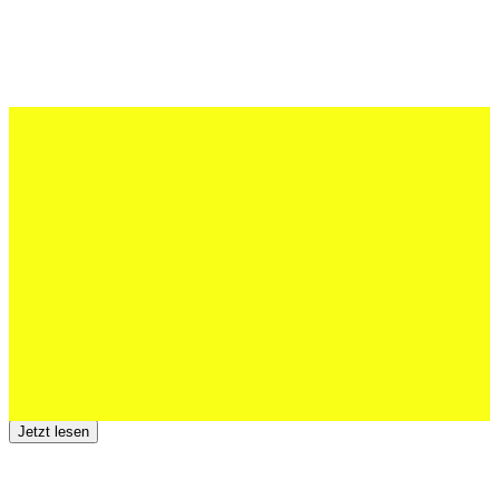
27 Juli 2026
Schweizer U20 mit drei St.Otmar-
Junioren starke EM-Achte
Jetzt lesen
23 Juli 2026
Der TSV St.Otmar trauert um Hans Wey
Jetzt lesen