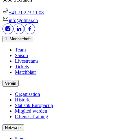
+41 71 223 11 08
info@otmar.ch
1. Mannschaft
Team
Saison
Livestreams
Tickets
Matchblatt
Verein
Organisation
Historie
Statistik Europacup
Mitglied werden
Offenes Training
Netzwerk
News