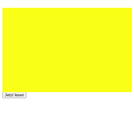
27 Juli 2026
Schweizer U20 mit drei St.Otmar-
Junioren starke EM-Achte
Jetzt lesen
23 Juli 2026
Der TSV St.Otmar trauert um Hans Wey
Jetzt lesen