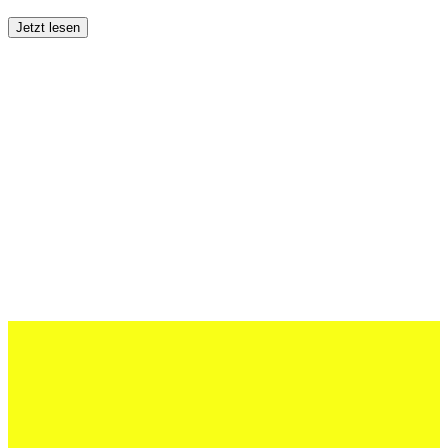
Jetzt lesen
27 Juli 2026
Schweizer U20 mit drei St.Otmar-
Junioren starke EM-Achte