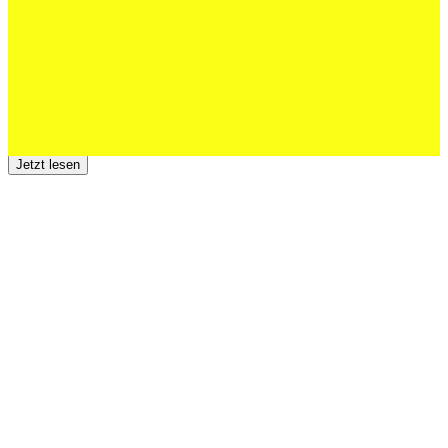
Jetzt lesen
23 Juli 2026
Der TSV St.Otmar trauert um Hans Wey
Jetzt lesen