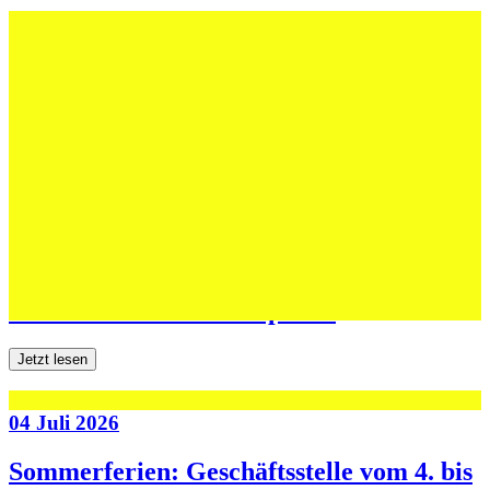
12 Juli 2026
Erfolgreiche Auftritte im Sand und im
dritten Testspiel
Jetzt lesen
06 Juli 2026
Jugend forscht: Remis und Niederlage in
den ersten beiden Testspielen
Jetzt lesen
04 Juli 2026
Sommerferien: Geschäftsstelle vom 4. bis