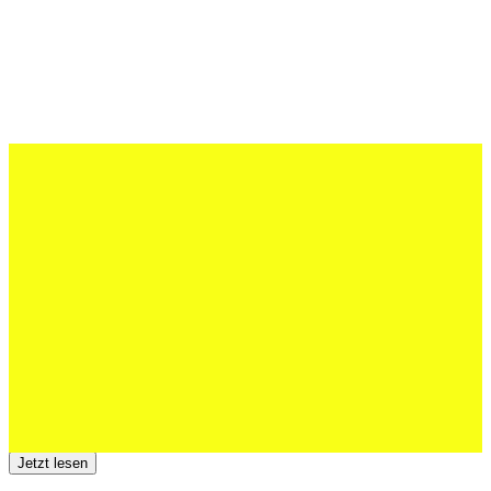
27 Juli 2026
Schweizer U20 mit drei St.Otmar-
Junioren starke EM-Achte
Jetzt lesen
23 Juli 2026
Der TSV St.Otmar trauert um Hans Wey
Jetzt lesen