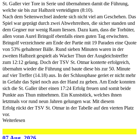
St. Galler vier Tore in Serie und übernahmen damit die Führung,
welche sie bis zur Halbzeit verteidigten (8:10).
Nach dem Seitenwechsel änderte sich nicht viel am Geschehen. Das
Spiel war geprägt durch zwei Abwehrreihen, die sicher standen und
dem Gegner nur wenig Raum liessen. Dazu kam, dass die Torhüter,
allen voran Aurel Bringolf ebenfalls einen guten Tag erwischten.
Bringolf verzeichnete am Ende der Partie mit 19 Paraden eine Quote
von 53% gehaltener Bälle. Rund sieben Minuten waren in der
zweiten Halbzeit gespielt als Wacker Thun der Ausgleichstreffer
zum 12:12 gelang. Doch der TSV St. Otmar konterte erfolgreich,
übernahm wieder die Führung und baute diese bis zur 50. Minute
auf vier Treffer (14.18) aus. In der Schlussphase geriet er nicht mehr
in Gefahr das Spiel noch aus der Hand zu geben. Am Ende konnten
sich die St. Galler über einen 17:24 Erfolg freuen und somit beide
Punkte aus Thun mitnehmen. Ein Kunststück, welches ihnen
letztmals vor rund neun Jahren gelungen war. Mit diesem
Erfolg rückt der TSV St. Otmar in der Tabelle auf den vierten Platz
vor.
Weiterlesen
07 Aug. 2026