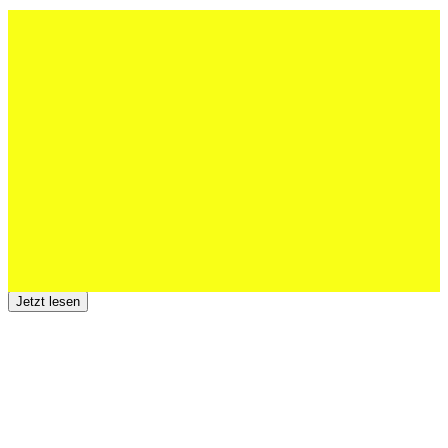
27 Juli 2026
Schweizer U20 mit drei St.Otmar-
Junioren starke EM-Achte
Jetzt lesen
23 Juli 2026
Der TSV St.Otmar trauert um Hans Wey
Jetzt lesen