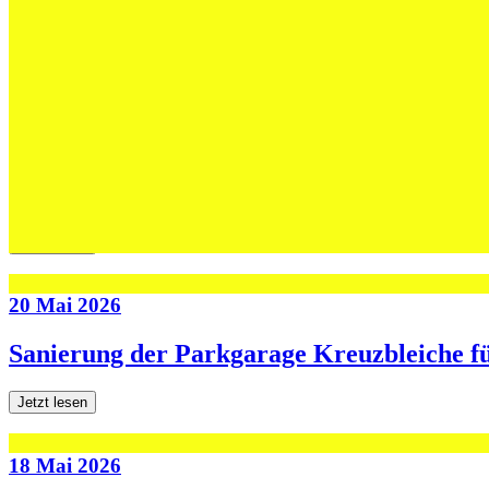
Max Höning wird Trainer bei Fides – und b
Jetzt lesen
30 Mai 2026
Die U13-Schweizer Meister zu Gast im Tra
Jetzt lesen
20 Mai 2026
Sanierung der Parkgarage Kreuzbleiche f
Jetzt lesen
18 Mai 2026