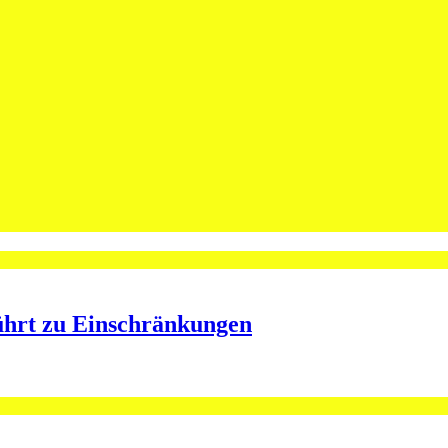
leibt Spieler bei St.Otmar
ining bei St.Otmar
ührt zu Einschränkungen