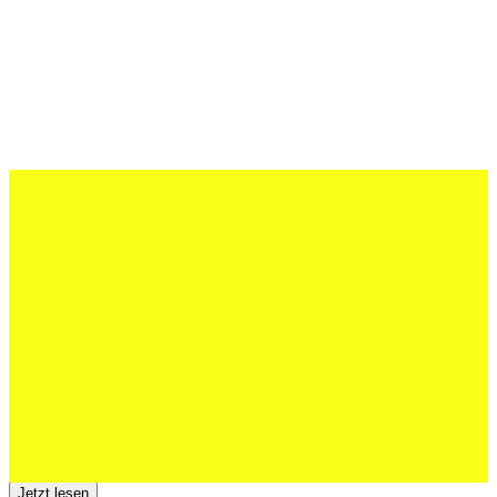
27 Juli 2026
Schweizer U20 mit drei St.Otmar-
Junioren starke EM-Achte
Jetzt lesen
23 Juli 2026
Der TSV St.Otmar trauert um Hans Wey
Jetzt lesen