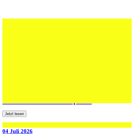
12 Juli 2026
Erfolgreiche Auftritte im Sand und im
dritten Testspiel
Jetzt lesen
06 Juli 2026
Jugend forscht: Remis und Niederlage in
den ersten beiden Testspielen
Jetzt lesen
04 Juli 2026