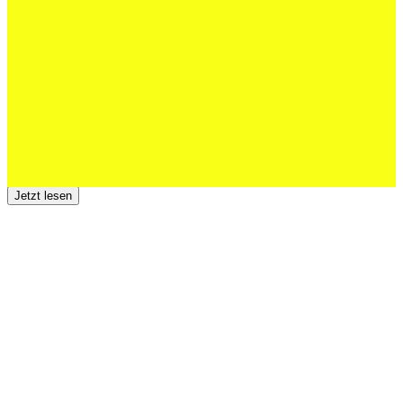
Junioren starke EM-Achte
Jetzt lesen
23 Juli 2026
Der TSV St.Otmar trauert um Hans Wey
Jetzt lesen