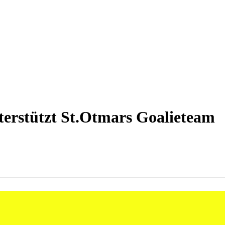
nterstützt St.Otmars Goalieteam
on Aurel Bringolf als zusätzlichen Torhüter zählen. Der 82-fache Schwe
ten.