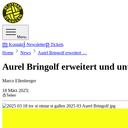
Menu
Kontakt
Newsletter
Tickets
Home
News
Aurel Bringolf erweitert …
Aurel Bringolf erweitert und u
Marco Ellenberger
18 März 2025
|
Teilen
Der TSV St.Otmar darf bis Ende Saison auf die Unterstützung v
Erfahrung und bei Bedarf auch mit seinen spielerischen Qualitä