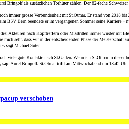
el Bringolf als zusätzlichen Torhüter zählen. Der 82-fache Schweizer N
e noch immer grosse Verbundenheit mit St.Otmar. Er stand von 2018 bis 
n beim BSV Bern beendete er im vergangenen Sommer seine Karriere – n
n drei Akteuren nach Kopftreffern oder Misstritten immer wieder mit Ble
 mich sehr, dass wir in der entscheidenden Phase der Meisterschaft au
», sagt Michael Suter.
noch viele gute Kontakte nach St.Gallen. Wenn ich St.Otmar in dieser h
agt Aurel Bringolf. St.Otmar trifft am Mittwochabend um 18.45 Uhr aus
opacup verschoben