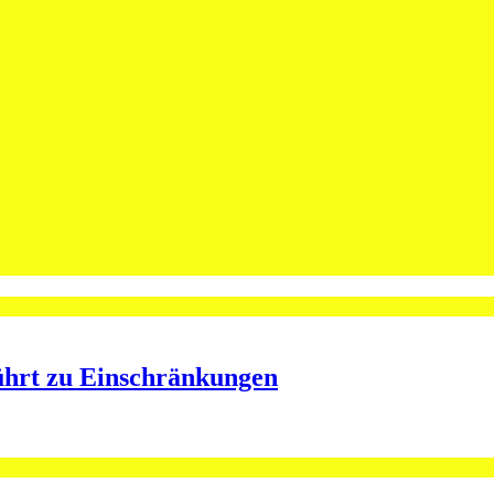
leibt Spieler bei St.Otmar
ining bei St.Otmar
ührt zu Einschränkungen