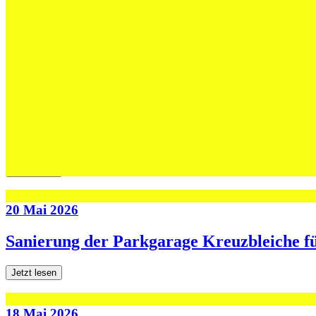
02 Juni 2026
Max Höning wird Trainer bei Fides – und b
Jetzt lesen
30 Mai 2026
Die U13-Schweizer Meister zu Gast im Tra
Jetzt lesen
20 Mai 2026
Sanierung der Parkgarage Kreuzbleiche f
Jetzt lesen
18 Mai 2026