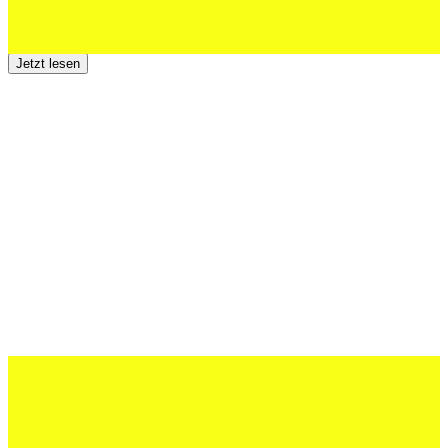
Der TSV St.Otmar trauert um Hans Wey
Jetzt lesen
12 Juli 2026
Erfolgreiche Auftritte im Sand und im