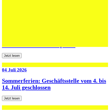
dritten Testspiel
Jetzt lesen
06 Juli 2026
Jugend forscht: Remis und Niederlage in
den ersten beiden Testspielen
Jetzt lesen
04 Juli 2026
Sommerferien: Geschäftsstelle vom 4. bis
14. Juli geschlossen
Jetzt lesen