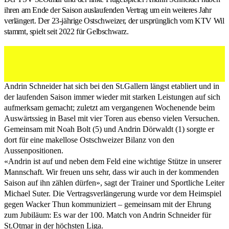
ihren am Ende der Saison auslaufenden Vertrag um ein weiteres Jahr
verlängert. Der 23-jährige Ostschweizer, der ursprünglich vom KTV Wil
stammt, spielt seit 2022 für Gelbschwarz.
Andrin Schneider (links) mit Geschäftsführer Matthias
Schlageter. (Felix Walker, 15.02.2026)
Andrin Schneider hat sich bei den St.Gallern längst etabliert und in
der laufenden Saison immer wieder mit starken Leistungen auf sich
aufmerksam gemacht; zuletzt am vergangenen Wochenende beim
Auswärtssieg in Basel mit vier Toren aus ebenso vielen Versuchen.
Gemeinsam mit Noah Bolt (5) und Andrin Dörwaldt (1) sorgte er
dort für eine makellose Ostschweizer Bilanz von den
Aussenpositionen.
«Andrin ist auf und neben dem Feld eine wichtige Stütze in unserer
Mannschaft. Wir freuen uns sehr, dass wir auch in der kommenden
Saison auf ihn zählen dürfen», sagt der Trainer und Sportliche Leiter
Michael Suter. Die Vertragsverlängerung wurde vor dem Heimspiel
gegen Wacker Thun kommuniziert – gemeinsam mit der Ehrung
zum Jubiläum: Es war der 100. Match von Andrin Schneider für
St.Otmar in der höchsten Liga.