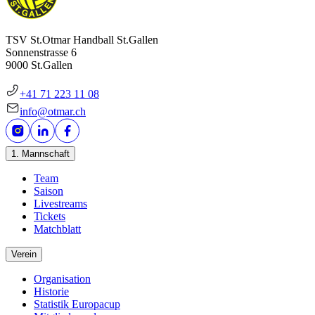
TSV St.Otmar Handball St.Gallen
Sonnenstrasse 6
9000 St.Gallen
+41 71 223 11 08
info@otmar.ch
1. Mannschaft
Team
Saison
Livestreams
Tickets
Matchblatt
Verein
Organisation
Historie
Statistik Europacup