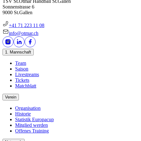
TSV St.Otmar Handball St.Gallen
Sonnenstrasse 6
9000 St.Gallen
+41 71 223 11 08
info@otmar.ch
1. Mannschaft
Team
Saison
Livestreams
Tickets
Matchblatt
Verein
Organisation
Historie
Statistik Europacup
Mitglied werden
Offenes Training