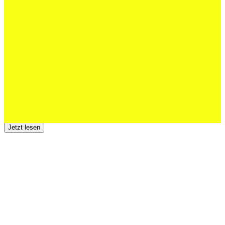
Schweizer U20 mit drei St.Otmar-
Junioren starke EM-Achte
Jetzt lesen
23 Juli 2026
Der TSV St.Otmar trauert um Hans Wey
Jetzt lesen