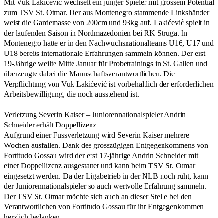
Mit Vuk Lakićević wechselt ein junger Spieler mit grossem Potential
zum TSV St. Otmar. Der aus Montenegro stammende Linkshänder
weist die Gardemasse von 200cm und 93kg auf. Lakićević spielt in
der laufenden Saison in Nordmazedonien bei RK Struga. In
Montenegro hatte er in den Nachwuchsnationalteams U16, U17 und
U18 bereits internationale Erfahrungen sammeln können. Der erst
19-Jährige weilte Mitte Januar für Probetrainings in St. Gallen und
überzeugte dabei die Mannschaftsverantwortlichen. Die
Verpflichtung von Vuk Lakićević ist vorbehaltlich der erforderlichen
Arbeitsbewilligung, die noch ausstehend ist.
Verletzung Severin Kaiser – Juniorennationalspieler Andrin
Schneider erhält Doppellizenz
Aufgrund einer Fussverletzung wird Severin Kaiser mehrere
Wochen ausfallen. Dank des grosszügigen Entgegenkommens von
Fortitudo Gossau wird der erst 17-jährige Andrin Schneider mit
einer Doppellizenz ausgestattet und kann beim TSV St. Otmar
eingesetzt werden. Da der Ligabetrieb in der NLB noch ruht, kann
der Juniorennationalspieler so auch wertvolle Erfahrung sammeln.
Der TSV St. Otmar möchte sich auch an dieser Stelle bei den
Verantwortlichen von Fortitudo Gossau für ihr Entgegenkommen
herzlich bedanken.