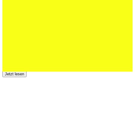
Schweizer U20 mit drei St.Otmar-
Junioren starke EM-Achte
Jetzt lesen
23 Juli 2026
Der TSV St.Otmar trauert um Hans Wey
Jetzt lesen