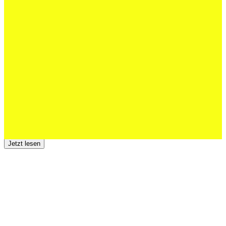
27 Juli 2026
Schweizer U20 mit drei St.Otmar-
Junioren starke EM-Achte
Jetzt lesen
23 Juli 2026
Der TSV St.Otmar trauert um Hans Wey
Jetzt lesen