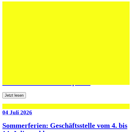
12 Juli 2026
Erfolgreiche Auftritte im Sand und im
dritten Testspiel
Jetzt lesen
06 Juli 2026
Jugend forscht: Remis und Niederlage in
den ersten beiden Testspielen
Jetzt lesen
04 Juli 2026
Sommerferien: Geschäftsstelle vom 4. bis