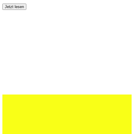
Jetzt lesen
27 Juli 2026
Schweizer U20 mit drei St.Otmar-
Junioren starke EM-Achte