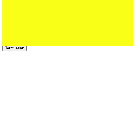
Jetzt lesen
23 Juli 2026
Der TSV St.Otmar trauert um Hans Wey
Jetzt lesen