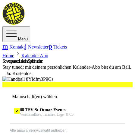
Menu
Kontakt
Newsletter
Tickets
Home
Kalender Abo
So verpasst du kein Spiel mehr.
Stay tuned: mit deinem persönlichen Kalender-Abo bist du am Ball.
– Ja: Kostenlos.
1
Mannschaft(en) wählen
📅 TSV St.Otmar Events
Vereinsanlässe, Turniere, Lager & Co.
|
Alle auswählen
Auswahl aufheben