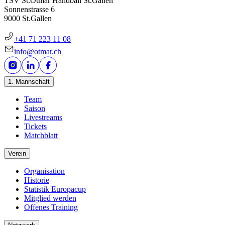
TSV St.Otmar Handball St.Gallen
Sonnenstrasse 6
9000 St.Gallen
+41 71 223 11 08
info@otmar.ch
1. Mannschaft
Team
Saison
Livestreams
Tickets
Matchblatt
Verein
Organisation
Historie
Statistik Europacup
Mitglied werden
Offenes Training