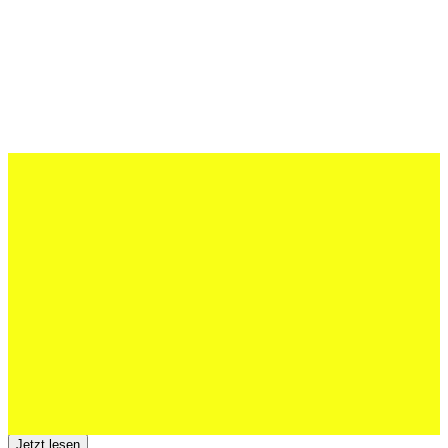
27 Juli 2026
Schweizer U20 mit drei St.Otmar-
Junioren starke EM-Achte
Jetzt lesen
23 Juli 2026
Der TSV St.Otmar trauert um Hans Wey
Jetzt lesen