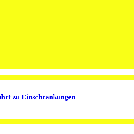
leibt Spieler bei St.Otmar
ining bei St.Otmar
ührt zu Einschränkungen