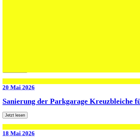
Max Höning wird Trainer bei Fides – und b
Jetzt lesen
30 Mai 2026
Die U13-Schweizer Meister zu Gast im Tra
Jetzt lesen
20 Mai 2026
Sanierung der Parkgarage Kreuzbleiche f
Jetzt lesen
18 Mai 2026