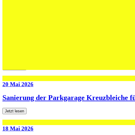
Max Höning wird Trainer bei Fides – und b
Jetzt lesen
30 Mai 2026
Die U13-Schweizer Meister zu Gast im Tra
Jetzt lesen
20 Mai 2026
Sanierung der Parkgarage Kreuzbleiche f
Jetzt lesen
18 Mai 2026