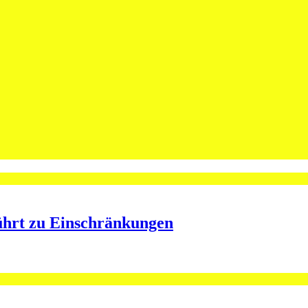
leibt Spieler bei St.Otmar
ining bei St.Otmar
ührt zu Einschränkungen