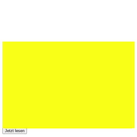
27 Juli 2026
Schweizer U20 mit drei St.Otmar-
Junioren starke EM-Achte
Jetzt lesen
23 Juli 2026
Der TSV St.Otmar trauert um Hans Wey
Jetzt lesen