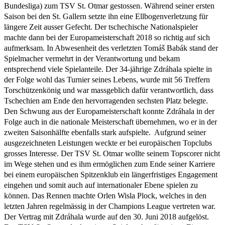
Bundesliga) zum TSV St. Otmar gestossen. Während seiner ersten
Saison bei den St. Gallern setzte ihn eine Ellbogenverletzung für
längere Zeit ausser Gefecht. Der tschechische Nationalspieler
machte dann bei der Europameisterschaft 2018 so richtig auf sich
aufmerksam. In Abwesenheit des verletzten Tomáš Babák stand der
Spielmacher vermehrt in der Verantwortung und bekam
entsprechend viele Spielanteile. Der 34-jährige Zdráhala spielte in
der Folge wohl das Turnier seines Lebens, wurde mit 56 Treffern
Torschützenkönig und war massgeblich dafür verantwortlich, dass
Tschechien am Ende den hervorragenden sechsten Platz belegte.
Den Schwung aus der Europameisterschaft konnte Zdráhala in der
Folge auch in die nationale Meisterschaft übernehmen, wo er in der
zweiten Saisonhälfte ebenfalls stark aufspielte. Aufgrund seiner
ausgezeichneten Leistungen weckte er bei europäischen Topclubs
grosses Interesse. Der TSV St. Otmar wollte seinem Topscorer nicht
im Wege stehen und es ihm ermöglichen zum Ende seiner Karriere
bei einem europäischen Spitzenklub ein längerfristiges Engagement
eingehen und somit auch auf internationaler Ebene spielen zu
können. Das Rennen machte Orlen Wisla Plock, welches in den
letzten Jahren regelmässig in der Champions League vertreten war.
Der Vertrag mit Zdráhala wurde auf den 30. Juni 2018 aufgelöst.