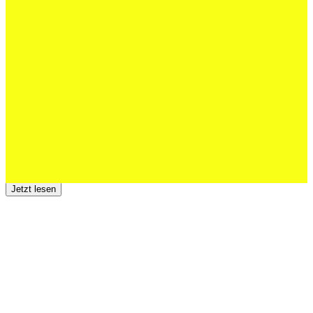
27 Juli 2026
Schweizer U20 mit drei St.Otmar-
Junioren starke EM-Achte
Jetzt lesen
23 Juli 2026
Der TSV St.Otmar trauert um Hans Wey
Jetzt lesen