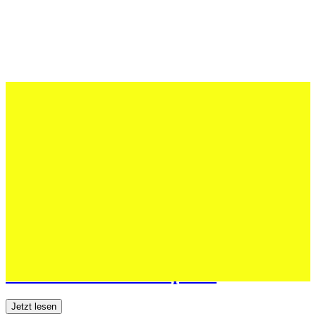
12 Juli 2026
Erfolgreiche Auftritte im Sand und im
dritten Testspiel
Jetzt lesen
06 Juli 2026
Jugend forscht: Remis und Niederlage in
den ersten beiden Testspielen
Jetzt lesen