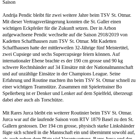
Saison
Andrija Pendic bleibt für zwei weitere Jahre beim TSV St. Otmar.
Mit dieser Vertragsverlängerung konnten die St. Galler einen
wichtigen Eckpfeiler für die Zukunft setzen. Der in Arbon
aufgewachsene Pendic wechselte auf die Saison 2918/2019 von
Kadetten Schaffhausen zum TSV St. Otmar. Mit Kadetten
Schaffhausen hatte der mittlerweilen 32-Jährige fünf Meistertitel,
zwei Cupsiege und sechs Supercupsiege feiern können. Auf
internationaler Ebene brachte es der 190 cm grosse und 90 kg
schwere Rechtshänder auf 34 Einsätze mit der Nationalmannschaft
und auf unzählige Einsätze in der Champions League. Seine
Erfahrung und Routine machten ihn beim TSV St. Otmar schnell zu
einer wichtigen Teamstütze. Zusammen mit Spielertrainer Bo
Spellerberg ist er Denker und Lenker auf dem Spielfeld, überzeugt
dabei aber auch als Torschütze.
Mit Rares Jurca bleibt ein weiterer Routinier beim TSV St. Otmar.
Jurca war auf die laufende Saison vom RTV 1879 Basel zu den St.
Gallern gestossen. Der 194 cm grosse, physisch starke Linkshänder
fügte sich schnell in die Mannschaft ein und übernimmt sowohl auf,
als auch neben dem Platz viel Verantwortung. Rares Jurca und der