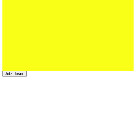
Schweizer U20 mit drei St.Otmar-
Junioren starke EM-Achte
Jetzt lesen
23 Juli 2026
Der TSV St.Otmar trauert um Hans Wey
Jetzt lesen