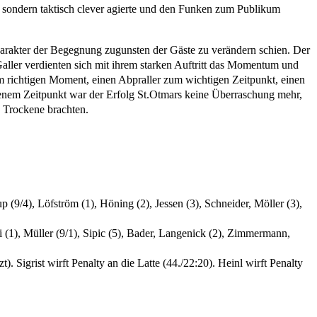
 sondern taktisch clever agierte und den Funken zum Publikum
harakter der Begegnung zugunsten der Gäste zu verändern schien. Der
Galler verdienten sich mit ihrem starken Auftritt das Momentum und
m richtigen Moment, einen Abpraller zum wichtigen Zeitpunkt, einen
enem Zeitpunkt war der Erfolg St.Otmars keine Überraschung mehr,
s Trockene brachten.
p (9/4), Löfström (1), Höning (2), Jessen (3), Schneider, Möller (3),
li (1), Müller (9/1), Sipic (5), Bader, Langenick (2), Zimmermann,
. Sigrist wirft Penalty an die Latte (44./22:20). Heinl wirft Penalty