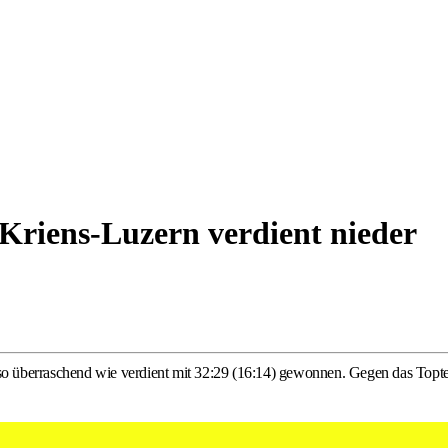
Kriens-Luzern verdient nieder
überraschend wie verdient mit 32:29 (16:14) gewonnen. Gegen das Topteam
egen Kriens-Luzern. (Tobias Zeltner, 11.10.2025)