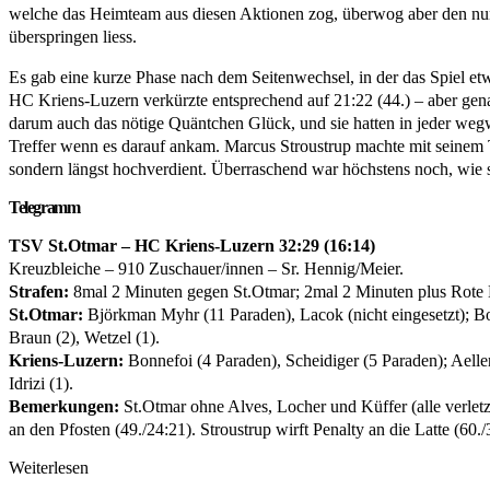
welche das Heimteam aus diesen Aktionen zog, überwog aber den num
überspringen liess.
Es gab eine kurze Phase nach dem Seitenwechsel, in der das Spiel e
HC Kriens-Luzern verkürzte entsprechend auf 21:22 (44.) – aber gena
darum auch das nötige Quäntchen Glück, und sie hatten in jeder wegw
Treffer wenn es darauf ankam. Marcus Stroustrup machte mit seinem
sondern längst hochverdient. Überraschend war höchstens noch, wie so
Telegramm
TSV St.Otmar – HC Kriens-Luzern 32:29 (16:14)
Kreuzbleiche – 910 Zuschauer/innen – Sr. Hennig/Meier.
Strafen:
8mal 2 Minuten gegen St.Otmar; 2mal 2 Minuten plus Rote K
St.Otmar:
Björkman Myhr (11 Paraden), Lacok (nicht eingesetzt); Bolt 
Braun (2), Wetzel (1).
Kriens-Luzern:
Bonnefoi (4 Paraden), Scheidiger (5 Paraden); Aellen,
Idrizi (1).
Bemerkungen:
St.Otmar ohne Alves, Locher und Küffer (alle verletzt
an den Pfosten (49./24:21). Stroustrup wirft Penalty an die Latte (60./
Weiterlesen