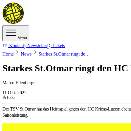
Menu
Kontakt
Newsletter
Tickets
Home
News
Starkes St.Otmar ringt de…
Starkes St.Otmar ringt den HC 
Marco Ellenberger
11 Okt. 2025
|
Teilen
Der TSV St.Otmar hat das Heimspiel gegen den HC Kriens-Luzern ebenso 
Saisonleistung.
Tobias Wetzel und Max Höning (rechts) jubeln über den Sieg g