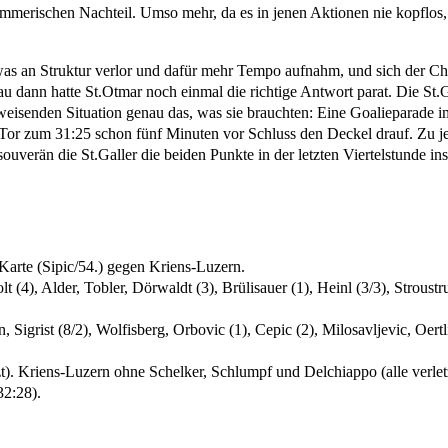
merischen Nachteil. Umso mehr, da es in jenen Aktionen nie kopflos,
twas an Struktur verlor und dafür mehr Tempo aufnahm, und sich der C
u dann hatte St.Otmar noch einmal die richtige Antwort parat. Die St.
eisenden Situation genau das, was sie brauchten: Eine Goalieparade i
 Tor zum 31:25 schon fünf Minuten vor Schluss den Deckel drauf. Zu j
uverän die St.Galler die beiden Punkte in der letzten Viertelstunde in
arte (Sipic/54.) gegen Kriens-Luzern.
(4), Alder, Tobler, Dörwaldt (3), Brülisauer (1), Heinl (3/3), Stroustru
 Sigrist (8/2), Wolfisberg, Orbovic (1), Cepic (2), Milosavljevic, Oert
). Kriens-Luzern ohne Schelker, Schlumpf und Delchiappo (alle verletzt)
32:28).