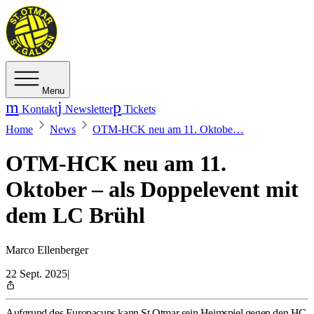
Menu
Kontakt
Newsletter
Tickets
Home
News
OTM-HCK neu am 11. Oktobe…
OTM-HCK neu am 11.
Oktober – als Doppelevent mit
dem LC Brühl
Marco Ellenberger
22 Sept. 2025
|
Aufgrund des Europacups kann St.Otmar sein Heimspiel gegen den HC