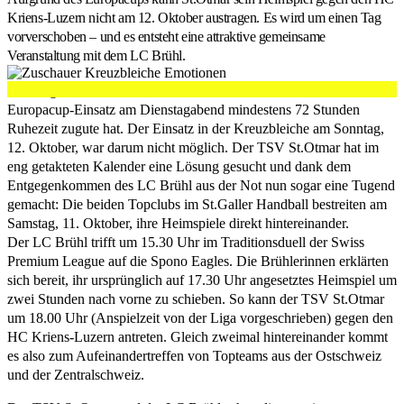
Kriens-Luzern nicht am 12. Oktober austragen. Es wird um einen Tag
vorverschoben – und es entsteht eine attraktive gemeinsame
Veranstaltung mit dem LC Brühl.
Das Reglement schreibt vor, dass der HC Kriens-Luzern vor dem
Europacup-Einsatz am Dienstagabend mindestens 72 Stunden
Ruhezeit zugute hat. Der Einsatz in der Kreuzbleiche am Sonntag,
12. Oktober, war darum nicht möglich. Der TSV St.Otmar hat im
eng getakteten Kalender eine Lösung gesucht und dank dem
Entgegenkommen des LC Brühl aus der Not nun sogar eine Tugend
gemacht: Die beiden Topclubs im St.Galler Handball bestreiten am
Samstag, 11. Oktober, ihre Heimspiele direkt hintereinander.
Der LC Brühl trifft um 15.30 Uhr im Traditionsduell der Swiss
Premium League auf die Spono Eagles. Die Brühlerinnen erklärten
sich bereit, ihr ursprünglich auf 17.30 Uhr angesetztes Heimspiel um
zwei Stunden nach vorne zu schieben. So kann der TSV St.Otmar
um 18.00 Uhr (Anspielzeit von der Liga vorgeschrieben) gegen den
HC Kriens-Luzern antreten. Gleich zweimal hintereinander kommt
es also zum Aufeinandertreffen von Topteams aus der Ostschweiz
und der Zentralschweiz.