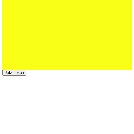
Schweizer U20 mit drei St.Otmar-
Junioren starke EM-Achte
Jetzt lesen
23 Juli 2026
Der TSV St.Otmar trauert um Hans Wey
Jetzt lesen