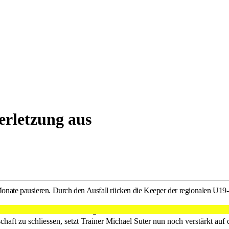
erletzung aus
onate pausieren. Durch den Ausfall rücken die Keeper der regionalen U19
 das Tor hütet und sich stetig weiterentwickelt, ist nominell der dri
schaft zu schliessen, setzt Trainer Michael Suter nun noch verstärkt a