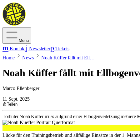
Menu
Kontakt
Newsletter
Tickets
Home
News
Noah Küffer fällt mit Ell…
Noah Küffer fällt mit Ellbogenv
Marco Ellenberger
11 Sept. 2025
|
Teilen
Torhüter Noah Küffer muss aufgrund einer Ellbogenverletzung mehrere M
Noah Küffer, der im Regelfall beim TSV Fortitudo Gossau in der NLB
Lücke für den Trainingsbetrieb und allfällige Einsätze in der 1. Mann