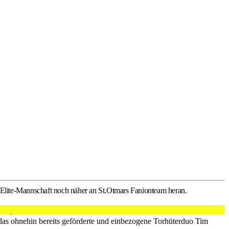
-Elite-Mannschaft noch näher an St.Otmars Fanionteam heran.
tte Keeper im QHL-Team von St.Otmar. Um die dadurch entstehende
uf das ohnehin bereits geförderte und einbezogene Torhüterduo Tim