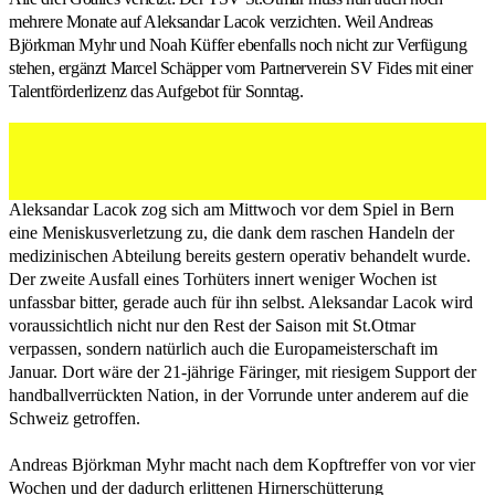
mehrere Monate auf Aleksandar Lacok verzichten. Weil Andreas
Björkman Myhr und Noah Küffer ebenfalls noch nicht zur Verfügung
stehen, ergänzt Marcel Schäpper vom Partnerverein SV Fides mit einer
Talentförderlizenz das Aufgebot für Sonntag.
Aleksandar Lacok (links) fällt aus. Marcel Schäpper
unterstützt.
Aleksandar Lacok zog sich am Mittwoch vor dem Spiel in Bern
eine Meniskusverletzung zu, die dank dem raschen Handeln der
medizinischen Abteilung bereits gestern operativ behandelt wurde.
Der zweite Ausfall eines Torhüters innert weniger Wochen ist
unfassbar bitter, gerade auch für ihn selbst. Aleksandar Lacok wird
voraussichtlich nicht nur den Rest der Saison mit St.Otmar
verpassen, sondern natürlich auch die Europameisterschaft im
Januar. Dort wäre der 21-jährige Färinger, mit riesigem Support der
handballverrückten Nation, in der Vorrunde unter anderem auf die
Schweiz getroffen.
Andreas Björkman Myhr macht nach dem Kopftreffer von vor vier
Wochen und der dadurch erlittenen Hirnerschütterung