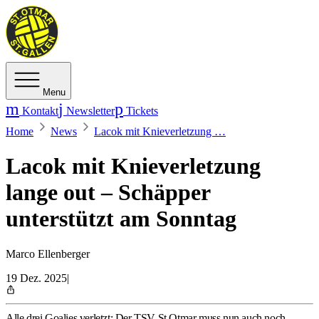
Menu
Kontakt
Newsletter
Tickets
Home
News
Lacok mit Knieverletzung …
Lacok mit Knieverletzung
lange out – Schäpper
unterstützt am Sonntag
Marco Ellenberger
19 Dez. 2025
|
Alle drei Goalies verletzt: Der TSV St.Otmar muss nun auch noch