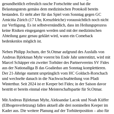
gesundheitlich erfreulich rasche Fortschritte und hat die
Belastungstests gemäss dem medizinischen Protokoll bereits
bestanden. Er steht aber für das Spiel vom Sonntag gegen GC
Amicitia Zürich (17 Uhr, Kreuzbleiche) voraussichtlich noch nicht
zur Verfügung. Es ist selbstverständlich, dass im Heilungsprozess
keine Risiken eingegangen werden und mit der medizinischen
Abteilung ganz genau geklärt wird, wann ein Comeback
bedenkenlos möglich ist.
Neben Philipp Jochum, der St.Otmar aufgrund des Ausfalls von
Andreas Björkman Myhr vorerst bis Ende Jahr unterstützt, wird mit
Marcel Schäpper ein zweiter Torhüter des Partnervereins SV Fides
aus der Nationalliga B das Goalieduo am Sonntag komplettieren.
Der 21-Jährige stammt ursprünglich vom HC Goldach-Rorschach
und wechselte danach in die Nachwuchsabteilung von Pfadi
Winterthur. Seit 2024 ist er Keeper bei Fides; in der Saison davor
bestritt er bereits einmal eine Meisterschaftspartie für St.Otmar.
Mit Andreas Björkman Myhr, Aleksandar Lacok und Noah Küffer
(Ellbogenverletzung) fallen aktuell alle drei nominellen Keeper im
Kader aus. Die weitere Planung auf der Torhüterposition – also für