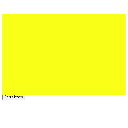
27 Juli 2026
Schweizer U20 mit drei St.Otmar-
Junioren starke EM-Achte
Jetzt lesen
23 Juli 2026
Der TSV St.Otmar trauert um Hans Wey
Jetzt lesen