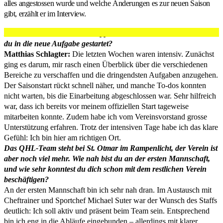
alles angestossen wurde und welche Änderungen es zur neuen Saison
gibt, erzählt er im Interview.
Matthias, du bist nun seit knapp zwei Monaten im Amt. Wie bist
du in die neue Aufgabe gestartet?
Matthias Schlagter:
Die letzten Wochen waren intensiv. Zunächst
ging es darum, mir rasch einen Überblick über die verschiedenen
Bereiche zu verschaffen und die dringendsten Aufgaben anzugehen.
Der Saisonstart rückt schnell näher, und manche To-dos konnten
nicht warten, bis die Einarbeitung abgeschlossen war. Sehr hilfreich
war, dass ich bereits vor meinem offiziellen Start tageweise
mitarbeiten konnte. Zudem habe ich vom Vereinsvorstand grosse
Unterstützung erfahren. Trotz der intensiven Tage habe ich das klare
Gefühl: Ich bin hier am richtigen Ort.
Das QHL-Team steht bei St. Otmar im Rampenlicht, der Verein ist
aber noch viel mehr. Wie nah bist du an der ersten Mannschaft,
und wie sehr konntest du dich schon mit dem restlichen Verein
beschäftigen?
An der ersten Mannschaft bin ich sehr nah dran. Im Austausch mit
Cheftrainer und Sportchef Michael Suter war der Wunsch des Staffs
deutlich: Ich soll aktiv und präsent beim Team sein. Entsprechend
bin ich eng in die Abläufe eingebunden – allerdings mit klarer