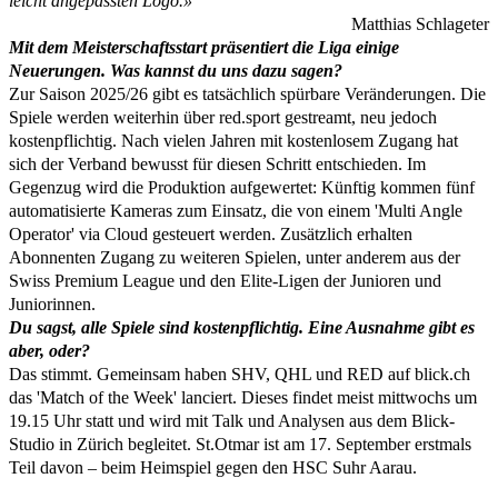
leicht angepassten Logo.»
Matthias Schlageter
Mit dem Meisterschaftsstart präsentiert die Liga einige
Neuerungen. Was kannst du uns dazu sagen?
Zur Saison 2025/26 gibt es tatsächlich spürbare Veränderungen. Die
Spiele werden weiterhin über red.sport gestreamt, neu jedoch
kostenpflichtig. Nach vielen Jahren mit kostenlosem Zugang hat
sich der Verband bewusst für diesen Schritt entschieden. Im
Gegenzug wird die Produktion aufgewertet: Künftig kommen fünf
automatisierte Kameras zum Einsatz, die von einem 'Multi Angle
Operator' via Cloud gesteuert werden. Zusätzlich erhalten
Abonnenten Zugang zu weiteren Spielen, unter anderem aus der
Swiss Premium League und den Elite-Ligen der Junioren und
Juniorinnen.
Du sagst, alle Spiele sind kostenpflichtig. Eine Ausnahme gibt es
aber, oder?
Das stimmt. Gemeinsam haben SHV, QHL und RED auf blick.ch
das 'Match of the Week' lanciert. Dieses findet meist mittwochs um
19.15 Uhr statt und wird mit Talk und Analysen aus dem Blick-
Studio in Zürich begleitet. St.Otmar ist am 17. September erstmals
Teil davon – beim Heimspiel gegen den HSC Suhr Aarau.