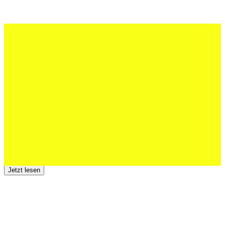
27 Juli 2026
Schweizer U20 mit drei St.Otmar-
Junioren starke EM-Achte
Jetzt lesen
23 Juli 2026
Der TSV St.Otmar trauert um Hans Wey
Jetzt lesen